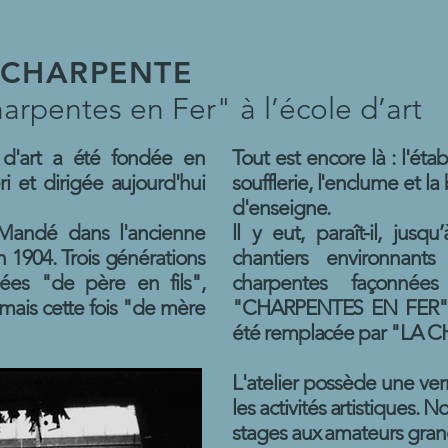
A CHARPENTE
harpentes en Fer" à l’école d’art
 d'art a été fondée en
Tout est encore là : l'éta
i et dirigée aujourd'hui
soufflerie, l'enclume et la 
d'enseigne.
-Mandé dans l'ancienne
ll y eut, paraît-il, jusq
n 1904. Trois générations
chantiers environnant
dées "de père en fils",
charpentes façonnées d
e mais cette fois "de mère
"CHARPENTES EN FER" p
été remplacée par "LA 
L'atelier possède une ver
les activités artistiques.
stages aux amateurs grand