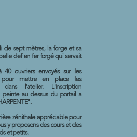
bli de sept mètres, la forge et sa
belle clef en fer forgé qui servait
u’à 40 ouvriers envoyés sur les
s pour mettre en place les
ans l’atelier. L'inscription
einte au dessus du portail a
CHARPENTE".
rière zénithale appréciable pour
 Nous y proposons des cours et des
s et petits.