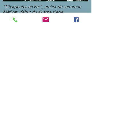
"Charpentes en Fer", atelier de serrurerie
Métivet, début du
ème siècle
XX
Tout est encore là : l'établi de sept
mètres, la forge et sa soufflerie, l'enclume
et la belle clef en fer forgé qui servait
d'enseigne.
ll y eut, paraît-il, jusqu’à 40 ouvriers
envoyés sur les chantiers environnants
pour mettre en place les charpentes
façonnées dans l’atelier. L'inscription
"CHARPENTES EN FER" peinte au
dessus du portail a été remplacée par
"LA CHARPENTE".
L'atelier possède une verrière zénithale
appréciable pour les activités
artistiques. Nous y proposons des cours
et des stages aux amateurs grands et
petits.