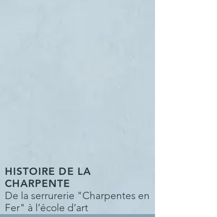
HISTOIRE DE LA
CHARPENTE
De la serrurerie "Charpentes en
Fer" à l’école d’art